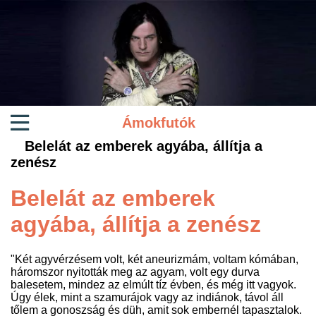
Ámokfutók
Belelát az emberek agyába, állítja a
zenész
Belelát az emberek
agyába, állítja a zenész
"Két agyvérzésem volt, két aneurizmám, voltam kómában,
háromszor nyitották meg az agyam, volt egy durva
balesetem, mindez az elmúlt tíz évben, és még itt vagyok.
Úgy élek, mint a szamurájok vagy az indiánok, távol áll
tőlem a gonoszság és düh, amit sok embernél tapasztalok.