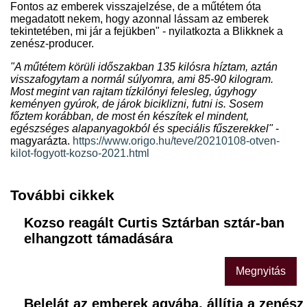
Fontos az emberek visszajelzése, de a műtétem óta
megadatott nekem, hogy azonnal lássam az emberek
tekintetében, mi jár a fejükben" - nyilatkozta a Blikknek a
zenész-producer.
"A műtétem körüli időszakban 135 kilósra híztam, aztán
visszafogytam a normál súlyomra, ami 85-90 kilogram.
Most megint van rajtam tízkilónyi felesleg, úgyhogy
keményen gyúrok, de járok biciklizni, futni is. Sosem
főztem korábban, de most én készítek el mindent,
egészséges alapanyagokból és speciális fűszerekkel"
-
magyarázta.
https://www.origo.hu/teve/20210108-otven-
kilot-fogyott-kozso-2021.html
További cikkek
Kozso reagált Curtis Sztárban sztár-ban
elhangzott támadására
Megnyitás
Belelát az emberek agyába, állítja a zenész