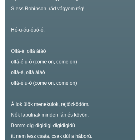
Siess Robinson, rád vágyom rég!
Hó-u-óu-óuó-ó.
Ollá-é, ollá áiáó
ollá-é u-ó (come on, come on)
ollá-é, ollá áiáó
ollá-é u-ó (come on, come on)
Állok ülök menekülök, rejtőzködöm.
Nők lapulnak minden fán és kövön.
Bomm-dig-digidigi-digidigidú
itt nem lesz csata, csak dúl a háború.