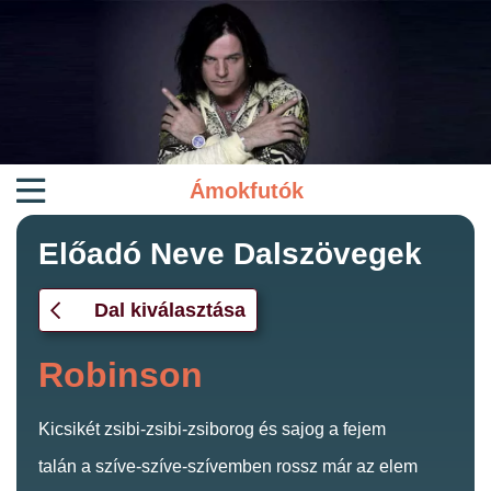
Ámokfutók
Előadó Neve Dalszövegek
Dal kiválasztása
Robinson
Kicsikét zsibi-zsibi-zsiborog és sajog a fejem
talán a szíve-szíve-szívemben rossz már az elem