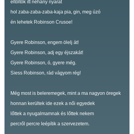
eltöltök itt néhány nyarat
hol zaba-zaba-zaba-kaja pia, gin, meg úzó
én lehetek Robinson Crusoe!
Gyere Robinson, engem ölelj át!
Gyere Robinson, adj egy éjszakát!
Gyere Robinson, ó, gyere még.
Siess Robinson, rád vágyom rég!
Még most is beleremegek, mint a ma nagyon öregek
honnan kerültek ide ezek a női egyedek
lőttek a nyugalmamnak és lőttek nekem
percről percre leépítik a szervezetem.