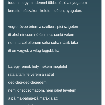
tudom, hogy mindennél többet ér, ó a nyugalom
kerestem északon, keleten, délen, nyugaton.
végre révbe értem a szélben, pici szigeten
itt ahol nincsen nő és nincs senki velem
nem harcol ellenem soha soha másik bika
itt én vagyok a világ legjobbika
Ez egy remek hely, nekem megfelel
rátaláltam, felverem a sátrat
deg-deg-deg-degedem,
nem jöhet csomagom, nem jöhet levelem
a pálma-pálma-pálmafák alatt